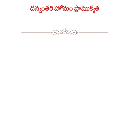
దన్వంతరి హోమం ప్రాముక్యత