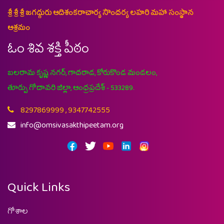
శ్రీ శ్రీ శ్రీ జగద్గురు ఆదిశంకరాచార్య సౌందర్య లహరి మహా సంస్థాన
ఆశ్రమం
ఓం శివ శక్తి పీఠం
బలరామ కృష్ణ నగర్, గాదరాడ, కోరుకొండ మండలం,
తూర్పు గోదావరి జిల్లా, ఆంధ్రప్రదేశ్ - 533289.
8297869999 , 9347742555
info@omsivasakthipeetam.org
Quick Links
గోశాల