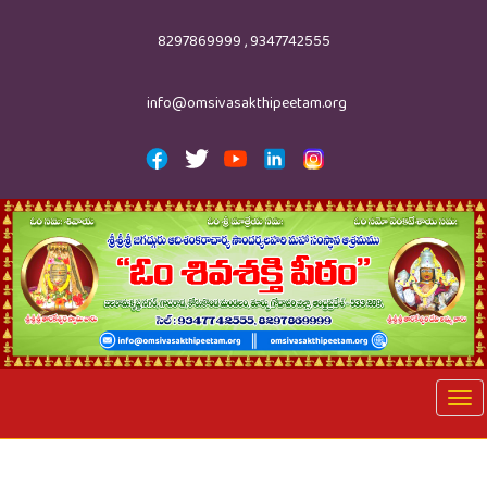
8297869999 , 9347742555
info@omsivasakthipeetam.org
Tog
nav