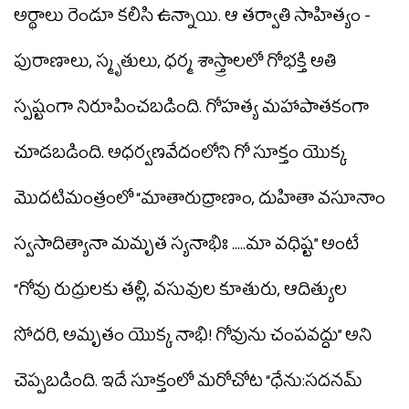
అర్థాలు రెండూ కలిసి ఉన్నాయి. ఆ తర్వాతి సాహిత్యం -
పురాణాలు, స్మృతులు, ధర్మ శాస్త్రాలలో గోభక్తి అతి
స్పష్టంగా నిరూపించబడింది. గోహత్య మహాపాతకంగా
చూడబడింది. అధర్వణవేదంలోని గో సూక్తం యొక్క
మొదటిమంత్రంలో “మాతారుద్రాణాం, దుహితా వసూనాం
స్వసాదిత్యానా మమృత స్యనాభిః .....మా వధిష్ట” అంటే
“గోవు రుద్రులకు తల్లి, వసువుల కూతురు, ఆదిత్యుల
సోదరి, అమృతం యొక్క నాభి! గోవును చంపవద్దు” అని
చెప్పబడింది. ఇదే సూక్తంలో మరోచోట “ధేను:సదనమ్