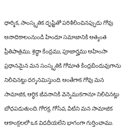
ధార్మిక, సాంస్కృతిక దృష్టితో పరిశీలించినప్పుడు గోవు
అనాదికాలంనుండి హిందూ సమాజానికి అత్యంత
ప్రీతిపాత్రము, శ్రద్ధా కేంద్రము, పూజార్హము అహింసా
ప్రధానమైన మన సంస్కృతికి గోమాత కేంద్రబిందువుగాను
నిలిచినట్లు దర్శనమిస్తుంది. అంతేగాక గోవు మన
సామాజిక, ఆర్థిక జీవనానికి వెన్నెముకగానూ నిలిచినట్లు
బోధపడుతుంది. గోరక్ష, గోసేవ, వీటిని మన సామాజిక
ఆకాంక్షలలో ఒక విడదీయలేని భాగంగా గుర్తించాము.