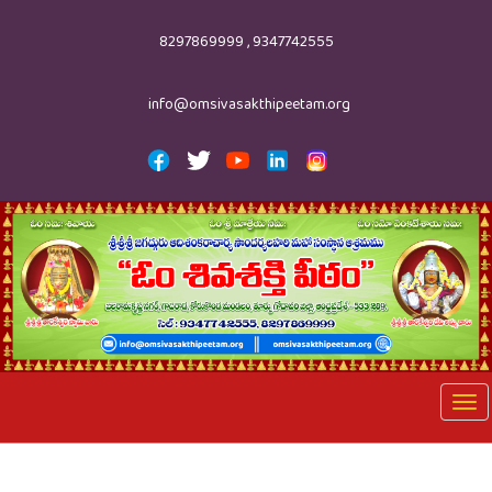
8297869999 , 9347742555
info@omsivasakthipeetam.org
Tog
nav