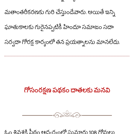
మతాంతరీకరణకు గురి చేస్తుండేవారు. అయితే ఇన్ని
ఘాతుకాలకు గురైనప్పటికీ హిందూ సమాజం సదా
సర్వదా గోరక్ష కార్యంలో తన ప్రయత్నాలను మానలేదు.
గోసంరక్షణ పథకం దాతలకు మనవి