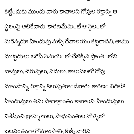
కట్టేందుకు ముందు వారు కావాలని గోవుల రక్తాన్ని ఆ
స్థలంపై అలికేవారు. కారణమేమంటే ఆ స్థలంలో
మరెన్నడూ హిందువు మళ్ళీ దేవాలయం కట్టరాదని, తాము
ముట్టడులు జరిపే సమయంలో చేజిక్కిన ప్రాంతంలోని
బావులు, చెరువులు, నదులు, కాలువలలో గోవు
మాంసాన్ని, రక్తాన్ని కలుపుతూండేవారు. కారణం విధిలేక
హిందువులు తమ పాదాక్రాంతం కావాలని. హిందువులు
విశేషించి బ్రాహ్మణులు, సాధుసంతుల నోళ్ళలో
బలవంతంగా గోమాంసాన్ని కుక్కి వారిని