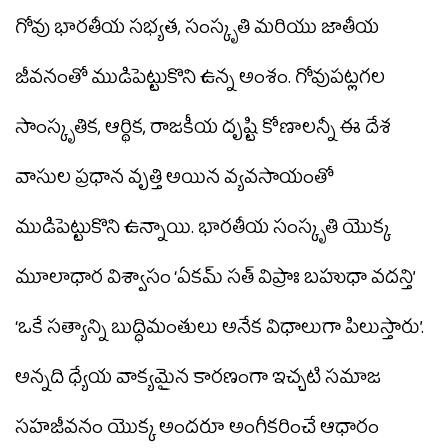
గోవు భారతీయ సభ్యత, సంస్కృతి మరియు జాతీయ
జీవనంతో ముడిపెట్టుకొని ఉన్న అంశం. గోవుపట్లగల
సాంస్కృతిక, ఆర్థిక, రాజకీయ దృష్టి కోణాలన్నీ ఈ దేశ
వాసుల ప్రధాన వృత్తి అయిన వ్యవసాయంతో
ముడిపెట్టుకొని ఉన్నాయి. భారతీయ సంస్కృతి యొక్క
మూలాధార విశ్వాసం ‘ఏకమ్ సత్ విప్రాః బహుధా వదన్తి’
‘ఒకే సత్యాన్ని బుద్ధిమంతులు అనేక విధాలుగా పిలుస్తారు’.
అన్నది ధ్యేయ వాక్యమైన కారణంగా ఇచ్చటి సమాజ
సహజీవనం యొక్క అందరూ అంగీకరించే ఆధారం