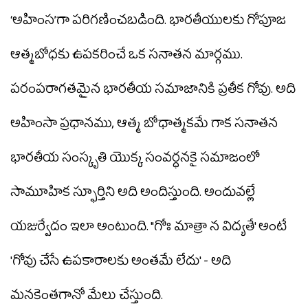
‘అహింస’గా పరిగణించబడింది. భారతీయులకు గోపూజ
ఆత్మబోధకు ఉపకరించే ఒక సనాతన మార్గము.
పరంపరాగతమైన భారతీయ సమాజానికి ప్రతీక గోవు. అది
అహింసా ప్రధానము, ఆత్మ బోధాత్మకమే గాక సనాతన
భారతీయ సంస్కృతి యొక్క సంవర్ధనకై సమాజంలో
సామూహిక స్ఫూర్తిని అది అందిస్తుంది. అందువల్లే
యజుర్వేదం ఇలా అంటుంది. "గోః మాత్రా న విద్యతే' అంటే
'గోవు చేసే ఉపకారాలకు అంతమే లేదు' - అది
మనకెంతగానో మేలు చేస్తుంది.