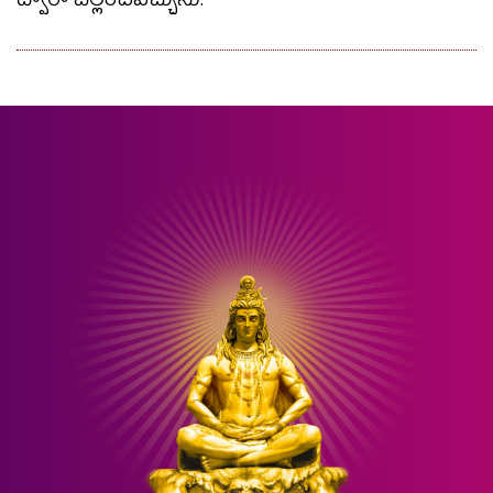
ద్వారా చెల్లించవచ్చును.