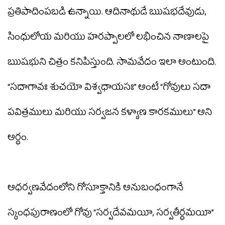
ప్రతిపాదింపబడి ఉన్నాయి. ఆదినాథుడే ఋషభదేవుడు,
సింధులోయ మరియు హరప్పాలలో లభించిన నాణాలపై
ఋషభుని చిత్రం కనిపిస్తుంది. సామవేదం ఇలా అంటుంది.
“సదాగావః శుచయో విశ్వధాయసః” అంటే “గోవులు సదా
పవిత్రములు మరియు సర్వజన కళ్యాణ కారకములు” అని
అర్థం.
అధర్వణవేదంలోని గోసూక్తానికి అనుబంధంగానే
స్కంధపురాణంలో గోవు “సర్వదేవమయీ, సర్వతీర్థమయీ”