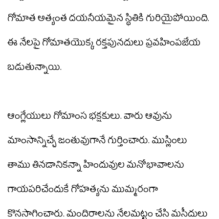
గోమాత అత్యంత దయనీయమైన స్థితికి గురియైపోయింది.
ఈ నేలపై గోమాతయొక్క రక్తపునదులు ప్రవహింపజేయ
బడుతున్నాయి.
ఆంగ్లేయులు గోమాంస భక్షకులు. వారు ఆవును
మాంసాన్నిచ్చే జంతువుగానే గుర్తించారు. ముస్లింలు
తాము తినడానికన్నా హిందువుల మనోభావాలను
గాయపరిచేందుకే గోహత్యను ముమ్మరంగా
కొనసాగించారు. మందిరాలను నేలమట్టం చేసి మసీదులు