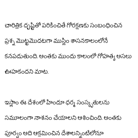
చారిత్రిక దృష్టితో పరికించితే గోరక్షణకు సంబంధించిన
ప్రశ్న మొట్టమొదటగా ముస్లిం శాసనకాలంలోనే
కనపడుతుంది. అంతకు ముందు కాలంలో గోహత్య అసలు
ఊహకందని మాట.
ఇస్లాం ఈ దేశంలో హిందూ ధర్మ సంస్కృతులను
సమూలంగా నాశనం చేయాలని ఆశించింది. అంతకు
పూర్వం అది ఆక్రమించిన దేశాలన్నింటిలోనూ