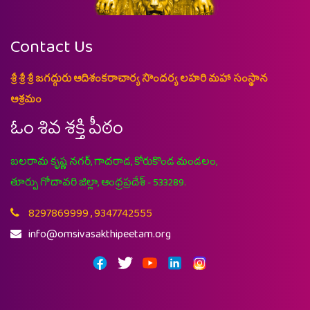
Contact Us
శ్రీ శ్రీ శ్రీ జగద్గురు ఆదిశంకరాచార్య సౌందర్య లహరి మహా సంస్థాన
ఆశ్రమం
ఓం శివ శక్తి పీఠం
బలరామ కృష్ణ నగర్, గాదరాడ, కోరుకొండ మండలం,
తూర్పు గోదావరి జిల్లా, ఆంధ్రప్రదేశ్ - 533289.
8297869999 , 9347742555
info@omsivasakthipeetam.org