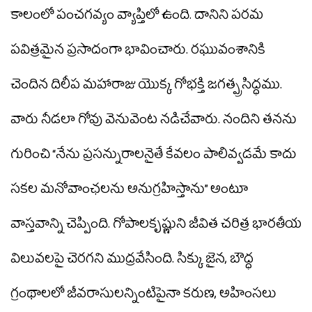
కాలంలో పంచగవ్యం వ్యాప్తిలో ఉంది. దానిని పరమ
పవిత్రమైన ప్రసాదంగా భావించారు. రఘువంశానికి
చెందిన దిలీప మహారాజు యొక్క గోభక్తి జగత్ప్రసిద్ధము.
వారు నీడలా గోవు వెనువెంట నడిచేవారు. నందిని తనను
గురించి “నేను ప్రసన్నురాలనైతే కేవలం పాలివ్వడమే కాదు
సకల మనోవాంఛలను అనుగ్రహిస్తాను” అంటూ
వాస్తవాన్ని చెప్పింది. గోపాలకృష్ణుని జీవిత చరిత్ర భారతీయ
విలువలపై చెరగని ముద్రవేసింది. సిక్కు జైన, బౌద్ధ
గ్రంథాలలో జీవరాసులన్నింటిపైనా కరుణ, అహింసలు