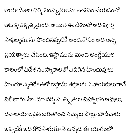
ఆయాదేశాల ధర్మ సంస్కృతులను నాశనం చేయడంలో
అది కృతకృత్యమైంది. అయితే ఈ దేశంలో అది పూర్తి
సాఫల్యమును పొందనప్పటికీ అందుకోసం అది అన్ని
ప్రయత్నాలు చేసింది. ఇస్లామును మించి ఆంగ్లేయుల
కాలంలో విదేశ సంస్కారాలతో ఎదిగిన హిందువులు
హిందూ వ్యతిరేకతలో ఇస్లామీ శక్తులకు సహాయకులుగానే
నిలిచారు. హిందూ ధర్మ సంస్కృతుల చిహ్నాలైన ఆవులు,
దేవాలయాలపైన బరితెగించి సమ్మెట పోట్లు పొడిచారు.
ఇప్పటికీ ఇది కొనసాగుతూనే ఉన్నది. ఈ యుగంలో