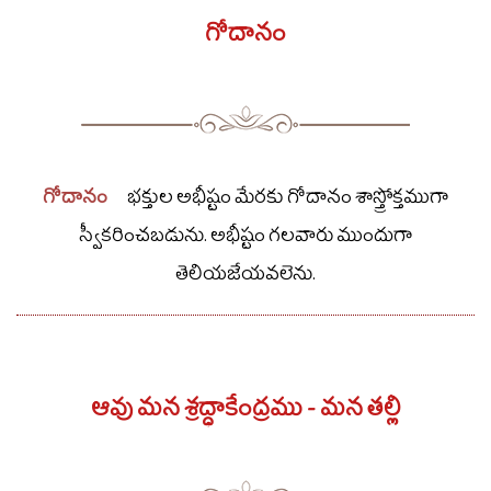
గోదానం
గోదానం
భక్తుల అభీష్టం మేరకు గోదానం శాస్త్రోక్తముగా
స్వీకరించబడును. అభీష్టం గలవారు ముందుగా
తెలియజేయవలెను.
ఆవు మన శ్రద్ధాకేంద్రము - మన తల్లి