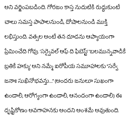
అని వర్ణింపబడింది. గోరజం కాస్త నుదుటికి రుద్దుకుంటే
చాలు సమస్త పాపాలనుండి, దోషాలనుండి ముక్తి
లభిస్తుంది. వత్సల అంటే తన దూడను ఆప్యాయంగా
ప్రేమించేది గోవు. ‘సర్వైవల్ ఆఫ్ ది ఫిబెస్ట్’ ‘బలమున్నవాడికే
బ్రతికే హక్కు’ అని నమ్మే ఐరోపీయ సమూహాలకు “సర్వే
జనాః సుఖినోభవన్తు....” (అందరు జనులూ సుఖంగా
ఉండాలి, ఆరోగ్యంగా ఉండాలి, ఆనందంగా ఉండాలి) ఈ
దృష్టికోణం అవగాహనకు అందని అంశమే అవుతుంది.