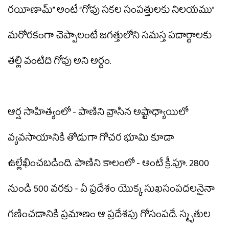
రయీణామ్” అంటే “గోవు సకల సంపత్తులకు నిలయము”
మరోరకంగా చెప్పాలంటే జగత్తులోని సమస్త పదార్థాలకు
తల్లి వంటిది గోవు అని అర్థం.
ఆర్ష సాహిత్యంలో - పాణిని వ్రాసిన అష్టాధ్యాయిలో
వ్యవసాయానికి తోడుగా గోచర భూమి కూడా
ఉల్లేఖించబడింది. పాణిని కాలంలో - అంటే క్రీ.పూ. 2800
నుండి 500 వరకు - ఏ ప్రదేశం యొక్క సుఖసంపదలనైనా
గణించడానికి ప్రమాణం ఆ ప్రదేశపు గోసంపదే. స్మృతుల