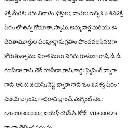
నిమిత్తం నగదు రూపేణా గానీ, వస్తు రూపేణా గానీ తమ
శక్తి మేరకు తగు విరాళం భక్తులు, దాతలు ఇచ్చి ఓం శివశక్తి
పీఠం లో ఉన్న గోమాతా, స్వామి, అమ్మవార్ల మరియు 84
దేవతామూర్తుల పరిపూర్ణానుగ్రహం పొందవలసినదిగా
కోరుతున్నాము. విరాళములు నగదు రూపేణా గానీ, డి. డి.
రూపేణా గానీ, చెక్ రూపేణా గానీ, కార్డు స్వైపింగ్ ద్వారా
గానీ, ఆర్.టి.జీ.యస్./నెఫ్ట్ ద్వారా గానీ “ఓం శివశక్తి పీఠం ”
విజయ బ్యాంకు, గాదరాడ బ్రాంచ్, ఎక్కౌంట్ నెం. :
421301013000002, ఐ.యఫ్.యస్.సి. కోడ్ : VIJB0004213