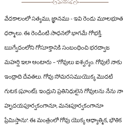
వేదకాలంలో సత్యము, జ్ఞానము - ఇవి రెండు మూలభూత
ధర్మాలు. ఈ రెండింటి సాధనలో భాగమే గోభక్తి.
ఋగ్వేదంలోని గోసూక్తానికి సంబంధించి భరద్వాజ
మహర్షి ఇలా అంటారు – “గోవులు ఐశ్వర్యం. గోవులే నాకు
ఇంద్రాది దేవతలు. గోవు సోమరసముయొక్క మొదటి
గుటక (ఘాంట్). ఇంద్రుని ప్రతినిధులైన గోవులను నేను నా
హృదయపూర్వకంగానూ, మనఃపూర్వకంగానూ
ప్రేమిస్తాను”. ఈ మంత్రంలో గోవు యొక్క ఆధ్యాత్మిక, భౌతిక