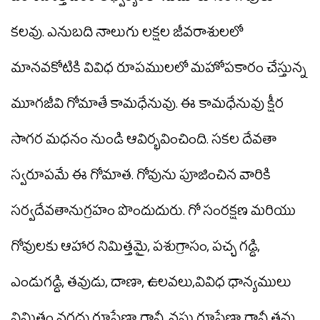
ఓం శివశక్తి పీఠం ఆధ్వర్యంలో సుమారు 108 గోవులు
కలవు. ఎనుబది నాలుగు లక్షల జీవరాశులలో
మానవకోటికి వివిధ రూపములలో మహోపకారం చేస్తున్న
మూగజీవి గోమాతే కామధేనువు. ఈ కామధేనువు క్షీర
సాగర మధనం నుండి ఆవిర్భవించింది. సకల దేవతా
స్వరూపమే ఈ గోమాత. గోవును పూజించిన వారికి
సర్వదేవతానుగ్రహం పొందుదురు. గో సంరక్షణ మరియు
గోవులకు ఆహార నిమిత్తమై, పశుగ్రాసం, పచ్చ గడ్డి,
ఎండుగడ్డి, తవుడు, దాణా, ఉలవలు,వివిధ ధాన్యములు