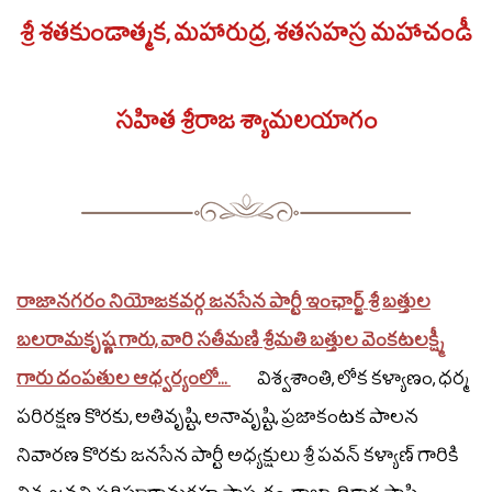
శ్రీ శతకుండాత్మక, మహారుద్ర, శతసహస్ర మహాచండీ
సహిత శ్రీరాజ శ్యామలయాగం
రాజానగరం నియోజకవర్గ జనసేన పార్టీ ఇంఛార్జ్ శ్రీ బత్తుల
బలరామకృష్ణ గారు, వారి సతీమణి శ్రీమతి బత్తుల వెంకటలక్ష్మీ
గారు దంపతుల ఆధ్వర్యంలో...
విశ్వశాంతి, లోక కళ్యాణం, ధర్మ
పరిరక్షణ కొరకు, అతివృష్టి, అనావృష్టి, ప్రజాకంటక పాలన
నివారణ కొరకు జనసేన పార్టీ అధ్యక్షులు శ్రీ పవన్ కళ్యాణ్ గారికి