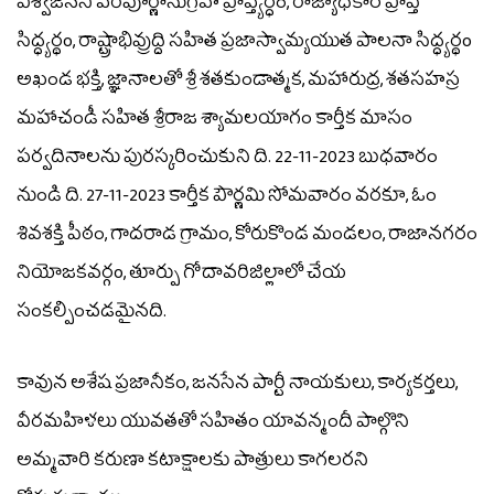
విశ్వజనని పరిపూర్ణానుగ్రహ ప్రాప్త్యర్ధం, రాజ్యాధికార ప్రాప్తి
సిద్ధ్యర్థo, రాష్ట్రాభివ్రుద్ది సహిత ప్రజాస్వామ్యయుత పాలనా సిద్ధ్యర్థo
అఖండ భక్తి, జ్ఞానాలతో శ్రీ శతకుండాత్మక, మహారుద్ర, శతసహస్ర
మహాచండీ సహిత శ్రీరాజ శ్యామలయాగం కార్తీక మాసం
పర్వదినాలను పురస్కరించుకుని ది. 22-11-2023 బుధవారం
నుండి ది. 27-11-2023 కార్తీక పౌర్ణమి సోమవారం వరకూ, ఓం
శివశక్తి పీఠం, గాదరాడ గ్రామం, కోరుకొండ మండలం, రాజానగరం
నియోజకవర్గo, తూర్పు గోదావరిజిల్లాలో చేయ
సంకల్పించడమైనది.
కావున అశేష ప్రజానీకం, జనసేన పార్టీ నాయకులు, కార్యకర్తలు,
వీరమహిళలు యువతతో సహితం యావన్మందీ పాల్గొని
అమ్మవారి కరుణా కటాక్షాలకు పాత్రులు కాగలరని