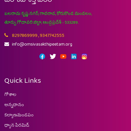
ఓం శివ శక్తి పీఠం
బలరామ కృష్ణ నగర్, గాదరాడ, కోరుకొండ మండలం,
తూర్పు గోదావరి జిల్లా, ఆంధ్రప్రదేశ్ - 533289.
8297869999 , 9347742555
info@omsivasakthipeetam.org
Quick Links
గోశాల
అన్నదానం
కల్యాణమండపం
ధ్యాన పిరమిడ్