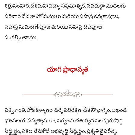
శత్రుసంహార, దశమహావిద్యా, సప్తమాతృక, నవదుర్గా మొదలగు
పరివార దేవతా హోమములు మరియు సహస్ర కన్యకాపూజ,
సహస్ర సుమంగళీపూజ మరియు సహస్ర దీపపూజ
సంకల్పించాము.
యాగ ప్రాధాన్యత
విశ్వశాంతి, లోక కళ్యాణం, ధర్మ పరిరక్షణ, దేశ సౌభాగ్యం, అఖండ
భూవలయ సస్యశ్యామలం, సర్వజన చతుర్విధ ఫల పురుషార్థ
సిద్ద్యర్థం, సకల జీవకోటి అభివృద్ధి సిద్ద్యర్థం, ప్రకృతి వైపరీత్య,