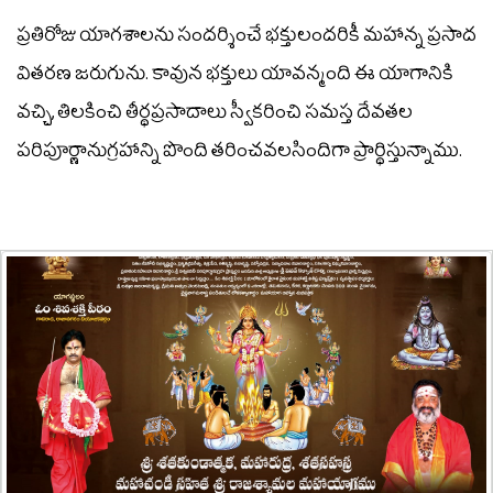
ప్రతిరోజు యాగశాలను సందర్శించే భక్తులందరికీ మహాన్న ప్రసాద
వితరణ జరుగును. కావున భక్తులు యావన్మంది ఈ యాగానికి
వచ్చి, తిలకించి తీర్థప్రసాదాలు స్వీకరించి సమస్త దేవతల
పరిపూర్ణానుగ్రహాన్ని పొంది తరించవలసిందిగా ప్రార్థిస్తున్నాము.