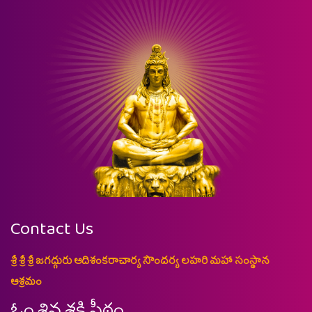
Contact Us
శ్రీ శ్రీ శ్రీ జగద్గురు ఆదిశంకరాచార్య సౌందర్య లహరి మహా సంస్థాన
ఆశ్రమం