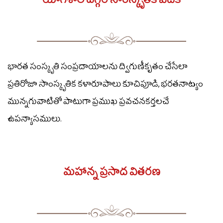
యాగశాల దగ్గర సాంస్కృతిక వేదిక
భారత సంస్కృతి సంప్రదాయాలను ద్విగుణీకృతం చేసేలా
ప్రతిరోజూ సాంస్కృతిక కళారూపాలు కూచిపూడి, భరతనాట్యం
మున్నగువాటితో పాటుగా ప్రముఖ ప్రవచనకర్తలచే
ఉపన్యాసములు.
మహాన్న ప్రసాద వితరణ