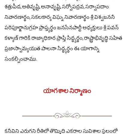
శత్రుపీడ, అతివృష్టి, అనావృష్టి, సర్వోపద్రవ, సర్వాపదాం
నివారణార్థం, సకలకార్య విఘ్న నివారణార్థం శ్రీ విశ్వజననీ
పరిపూర్ణానుగ్రహ ప్రాప్త్యర్థం జనసేనపార్టీ అధ్యక్షులు శ్రీ పవన్
కళ్యాణ్ గారికి రాజ్యాధికార ప్రాప్తి సిద్ద్యర్థం, రాష్ట్రాభివృద్ధి సహిత
ప్రజాస్వామ్యయుత పాలనా సిద్ధ్యర్ధం ఈ యాగాన్ని
సంకల్పించాము.
యాగశాల నిర్మాణం
కనీవిని ఎరుగని రీతిలో తొమ్మిది ఎకరాల సువిశాల స్థలంలో