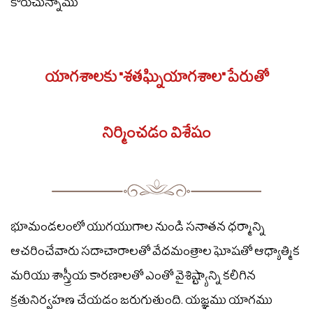
కోరుచున్నాము
యాగశాలకు "శతఘ్నియాగశాల" పేరుతో
నిర్మించడం విశేషం
భూమండలంలో యుగయుగాల నుండి సనాతన ధర్మాన్ని
ఆచరించేవారు సదాచారాలతో వేదమంత్రాల ఘోషతో ఆధ్యాత్మిక
మరియు శాస్త్రీయ కారణాలతో ఎంతో వైశిష్ట్యాన్ని కలిగిన
క్రతునిర్వహణ చేయడం జరుగుతుంది. యజ్ఞము యాగము