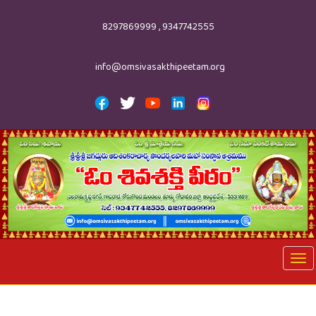
8297869999 , 9347742555
info@omsivasakthipeetam.org
Tog
nav