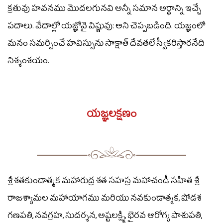
క్రతువు హవనము మొదలగునవి అన్నీ సమాన అర్ధాన్ని ఇచ్చే
పదాలు. వేదాల్లో యజ్ఞోవై విష్ణువు: అని చెప్పబడింది. యజ్ఞంలో
మనం సమర్పించే హవిస్సును సాక్షాత్ దేవతలే స్వీకరిస్తారనేది
నిశ్శంశయం.
యజ్ఞలక్షణం
శ్రీ శతకుండాత్మక మహారుద్ర శత సహస్ర మహాచండీ సహిత శ్రీ
రాజశ్యామల మహాయాగము మరియు నవకుండాత్మక, షోడశ
గణపతి, నవగ్రహ, సుదర్శన, అష్టలక్ష్మి, భైరవ ఆరోగ్య పాశుపతి,