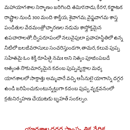
మహాయాగశాల నిర్మాణం జరిగింది. తమిళనాడు, కేరళ, కర్ణాటక
రాష్ట్రాల నుండి 300 మంది శాక్తేయ, శైవాగమ, వైష్ణవాగమ శాస్త్ర
పండితుల వేదమంత్రోచ్ఛారణల నడుమ శాస్త్రోక్తమైన
ఉపచారాలతో, ద్వీపరూపంలో నలువైపులా ప్రవాహస్థితిలో ఉన్న
నీటిలో జలజీవరాసులు సంచరిస్తుండగా, తామర, కలువ పుష్ప
సహితమై ఓం శక్తి రూపిత్రై నమః అని నిత్యం పూజింపబడే
అత్యంత సౌకుమార్యమైన కదంబ పుష్పవృక్షాల మధ్య
యాగశాలలో సాక్షాత్తు అమ్మవారే వచ్చి ఆసీనులై యాగాన్ని దగ్గర
ఉండి జరిపించుకుంటున్నట్లుగా కదంబ పుష్ప వృక్షవనంలో
క్రతునిర్వహణ చేయుటకు బృహత్ సంకల్పం.