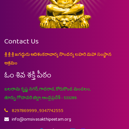
Contact Us
శ్రీ శ్రీ శ్రీ జగద్గురు ఆదిశంకరాచార్య సౌందర్య లహరి మహా సంస్థాన
ఆశ్రమం
ఓం శివ శక్తి పీఠం
బలరామ కృష్ణ నగర్, గాదరాడ, కోరుకొండ మండలం,
తూర్పు గోదావరి జిల్లా, ఆంధ్రప్రదేశ్ - 533289.
8297869999 , 9347742555
info@omsivasakthipeetam.org