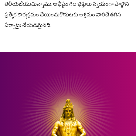
తెలియజేయుచున్నాము. అభీష్టం గల భక్తులు స్వయంగా పాల్గొని
ప్రత్యేక కార్యక్రమం చేయించుకొనుటకు ఆశ్రమం వారిచే తగిన
ఏర్పాట్లు చేయడమైనది.