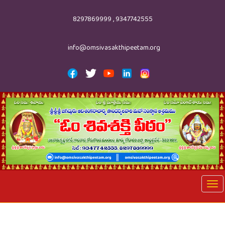
8297869999 , 9347742555
info@omsivasakthipeetam.org
Tog
nav