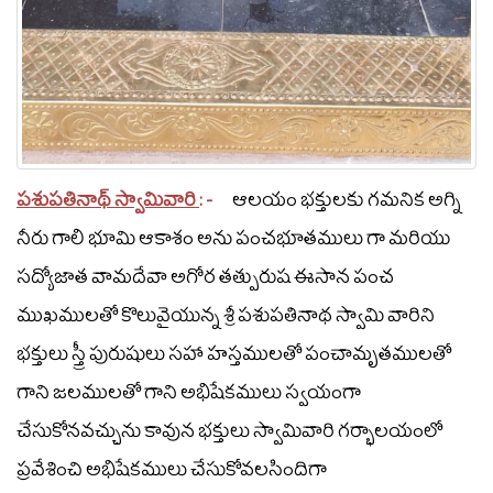
పశుపతినాథ్ స్వామివారి
: -
ఆలయం భక్తులకు గమనిక అగ్ని
నీరు గాలి భూమి ఆకాశం అను పంచభూతములు గా మరియు
సద్యోజాత వామదేవా అగోర తత్పురుష ఈసాన పంచ
ముఖములతో కొలువైయున్న శ్రీ పశుపతినాథ స్వామి వారిని
భక్తులు స్త్రీ పురుషులు సహా హస్తములతో పంచామృతములతో
గాని జలములతో గాని అభిషేకములు స్వయంగా
చేసుకోనవచ్చును కావున భక్తులు స్వామివారి గర్భాలయంలో
ప్రవేశించి అభిషేకములు చేసుకోవలసిందిగా