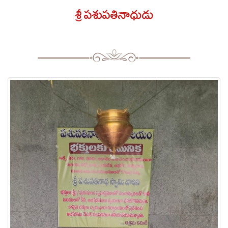
శ్రీ పశుపతినాధుడు