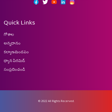
Quick Links
గోశాల
అన్నదానం
కల్యాణమండపం
ధ్యాన పిరమిడ్
సంప్రదించండి
© 2022 All Rights Recerved.